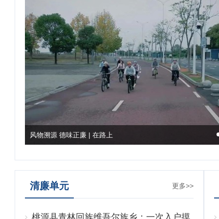
鼎城：铺就“四好农村路” 驶向振兴“快车道”
清廉单元
更多>>
桃源县青林回族维吾尔族乡：一次入户摸