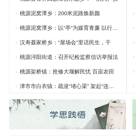
排…
桃源泥窝潭乡：200米泥路焕新颜
桃源泥窝潭乡：以“亭”为媒育青廉 以行…
汉寿聂家桥乡：“屋场会”里话民生，干
部…
桃源浔阳街道：召开纪检监察信访举报法
治…
桃源架桥镇：抢修大堰解民忧 百亩农田
稳…
津市市白衣镇：疏浚“堵心渠” 架起“连…