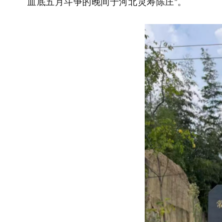
血底五月斗争的晚间于河北灵寿陈庄”。