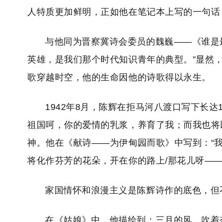
人特质更加鲜明，正如他在笔记本上写的一句话
与他同为晋察冀诗会委员的魏巍——《谁是
英雄，是我们那个时代知识青年的典型。”显然
歌穿越时空，他的生命因他的诗歌得以永生。
1942年8月，陈辉在拒马河八渡口写下长
祖国呵，你的爱情的乳浆，养育了我；而我也将
神。他在《献诗——为伊甸园而歌》中写到：“
将化作芬芳的花朵，开在你的路上/那花儿呀—
家国情怀和浪漫主义是陈辉诗作的底色，但
在《姑娘》中，他描绘到：三月的风，吹着